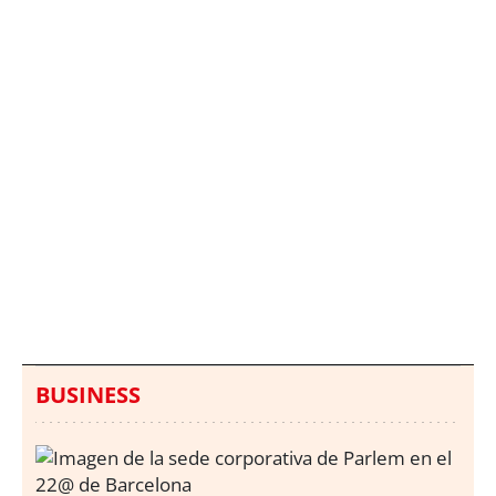
Italia investiga el
Protecció Civil alerta de
hallazgo de bolsas con
un aumento de los
millones en una playa
ahogamientos
de Sicilia
BUSINESS