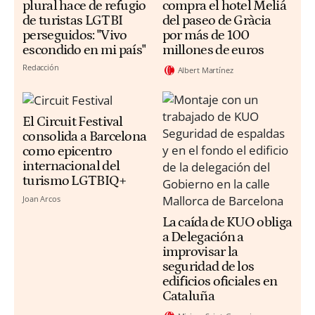
plural hace de refugio
compra el hotel Meliá
de turistas LGTBI
del paseo de Gràcia
perseguidos: "Vivo
por más de 100
escondido en mi país"
millones de euros
Redacción
Albert Martínez
El Circuit Festival
consolida a Barcelona
como epicentro
internacional del
turismo LGTBIQ+
Joan Arcos
La caída de KUO obliga
a Delegación a
improvisar la
seguridad de los
edificios oficiales en
Cataluña