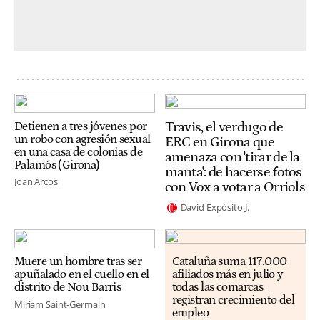
Travis, el verdugo de
Detienen a tres jóvenes por
un robo con agresión sexual
ERC en Girona que
en una casa de colonias de
amenaza con 'tirar de la
Palamós (Girona)
manta': de hacerse fotos
Joan Arcos
con Vox a votar a Orriols
David Expósito J.
Muere un hombre tras ser
Cataluña suma 117.000
apuñalado en el cuello en el
afiliados más en julio y
distrito de Nou Barris
todas las comarcas
registran crecimiento del
Miriam Saint-Germain
empleo