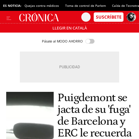
ES NOTICIA:
Quejas contra médicos
Toma de control de Parlem
Caída de Tecnotr
LLEGIR EN CATALÀ
Pásate al MODO AHORRO
Puigdemont se
jacta de su 'fuga'
de Barcelona y
ERC le recuerda