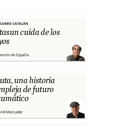
COMIO CATALÁN
tasun cuida de los
yos
amón de España
uta, una historia
mpleja de futuro
aumático
ordi Mercader