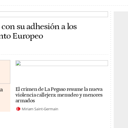
 con su adhesión a los
ento Europeo
da
El crimen de La Pegaso resume la nueva
violencia callejera: menudeo y menores
armados
Miriam Saint-Germain