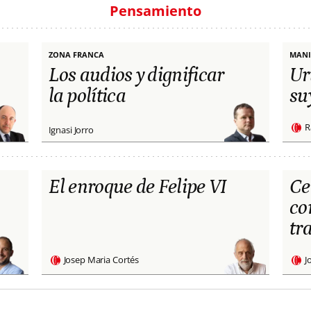
Pensamiento
ZONA FRANCA
MANI
Los audios y dignificar
Ur
la política
su
R
Ignasi Jorro
El enroque de Felipe VI
Ce
co
tr
Josep Maria Cortés
J