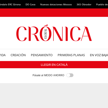
ándalo ERC Girona
DO Cava
Nuevas dotaciones Mossos
365 Obrador
Pueblo de
VIDA
CREACIÓN
PENSAMIENTO
PRIMERAS PLANAS
EN VOZ BAJA
LLEGIR EN CATALÀ
Pásate al MODO AHORRO