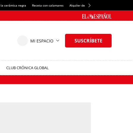
 la cerámica negra
Receta con calamares
Alquiler de habitaciones en España
Créd
CLUB CRÓNICA GLOBAL