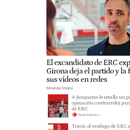
El excandidato de ERC ex
Girona deja el partido y la
sus vídeos en redes
Miranda Solana
A Junqueras le estalla un p
operación contrarreloj para
de ERC
David Expósito J.
Travis, el verdugo de ERC 