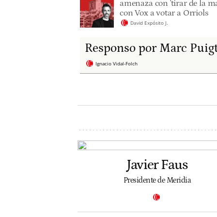
amenaza con 'tirar de la ma
con Vox a votar a Orriols
David Expósito J.
Responso por Marc Puig
Ignacio Vidal-Folch
Javier Faus
Presidente de Meridia