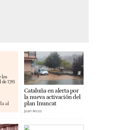
 los
 de 7,95
Cataluña en alerta por
la nueva activación del
plan Inuncat
da al
Joan Arcos