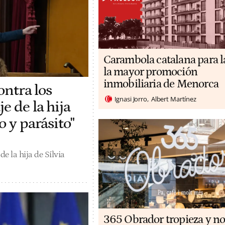
Carambola catalana para l
la mayor promoción
inmobiliaria de Menorca
ontra los
Ignasi Jorro
Albert Martínez
e de la hija
o y parásito"
e la hija de Sílvia
365 Obrador tropieza y no