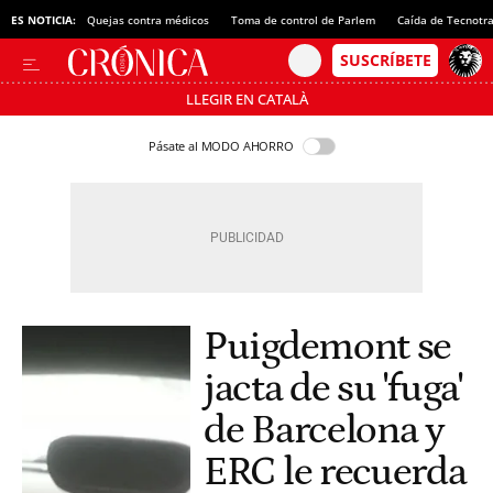
ES NOTICIA:
Quejas contra médicos
Toma de control de Parlem
Caída de Tecnotr
LLEGIR EN CATALÀ
Pásate al MODO AHORRO
Puigdemont se
jacta de su 'fuga'
de Barcelona y
ERC le recuerda