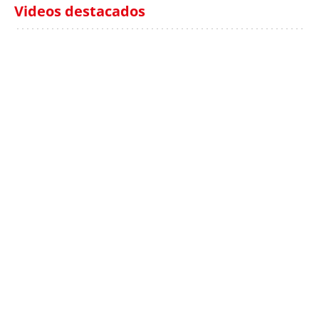
Videos destacados
Italia investiga el
Protecció Civil alerta de
hallazgo de bolsas con
un aumento de los
millones en una playa
ahogamientos
de Sicilia