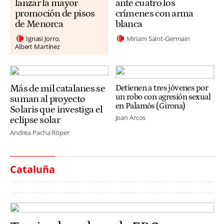
lanzar la mayor
ante cuatro los
promoción de pisos
crímenes con arma
de Menorca
blanca
Ignasi Jorro
Miriam Saint-Germain
Albert Martínez
Más de mil catalanes se
Detienen a tres jóvenes por
un robo con agresión sexual
suman al proyecto
en Palamós (Girona)
Solaris que investiga el
Joan Arcos
eclipse solar
Andrea Pacha Röper
Cataluña