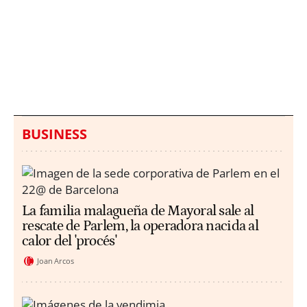
Italia investiga el
Protecció Civil alerta de
hallazgo de bolsas con
un aumento de los
millones en una playa
ahogamientos
de Sicilia
BUSINESS
La familia malagueña de Mayoral sale al
rescate de Parlem, la operadora nacida al
calor del 'procés'
Joan Arcos