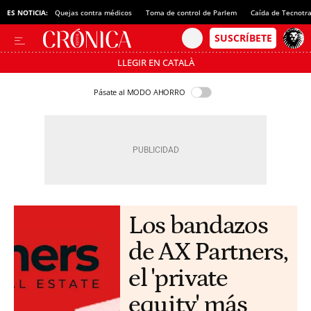
ES NOTICIA:
Quejas contra médicos
Toma de control de Parlem
Caída de Tecnotr
LLEGIR EN CATALÀ
Pásate al MODO AHORRO
Los bandazos
de AX Partners,
el 'private
equity' más