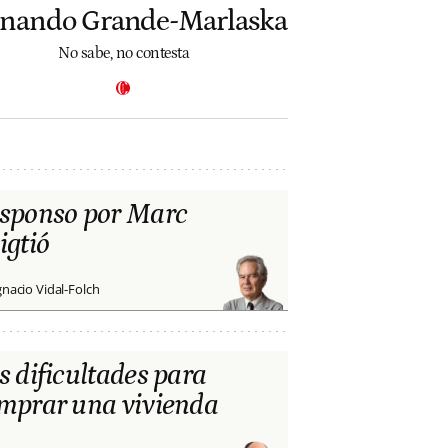
rnando Grande-Marlaska
No sabe, no contesta
sponso por Marc
igtió
gnacio Vidal-Folch
s dificultades para
mprar una vivienda