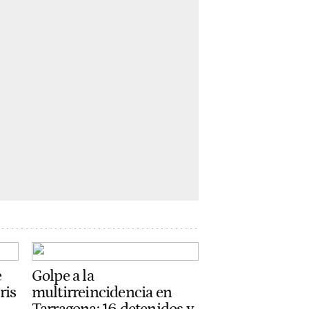
e
Golpe a la
ris
multirreincidencia en
Tarragona: 16 detenidos y