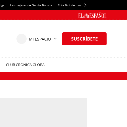
riga
Las mujeres de Onofre Bouvila
Ruta fácil de montaña
Nuevo tresmil de los Pir
CLUB CRÓNICA GLOBAL