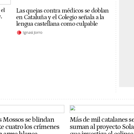
 el
Las quejas contra médicos se doblan
,
en Cataluña y el Colegio señala a la
lengua castellana como culpable
Ignasi Jorro
s Mossos se blindan
Más de mil catalanes s
te cuatro los crímenes
suman al proyecto Sola
n arma blanca
que investiga el eclipse