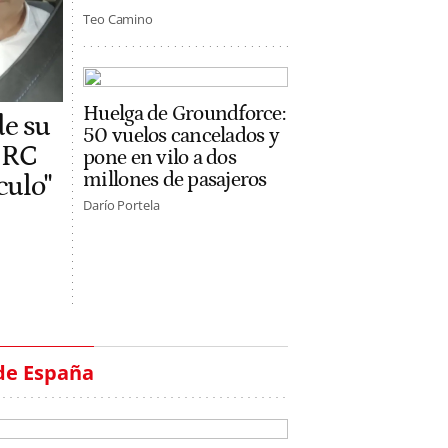
Teo Camino
Huelga de Groundforce:
de su
50 vuelos cancelados y
 ERC
pone en vilo a dos
millones de pasajeros
ículo"
Darío Portela
de España