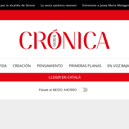
 por la alcaldía de Girona
La secta satánica neonazi
Entrevista a Josep Maria Malagar
VIDA
CREACIÓN
PENSAMIENTO
PRIMERAS PLANAS
EN VOZ BAJA
LLEGIR EN CATALÀ
Pásate al MODO AHORRO