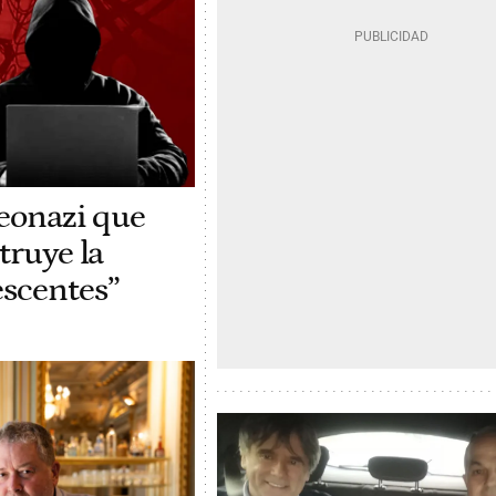
neonazi que
truye la
scentes”