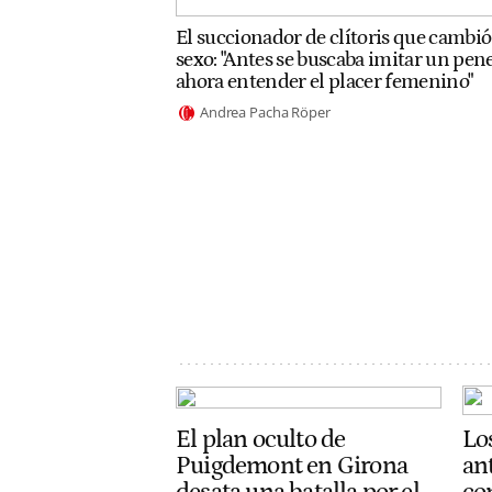
El succionador de clítoris que cambió
sexo: "Antes se buscaba imitar un pene
ahora entender el placer femenino"
Andrea Pacha Röper
El plan oculto de
Lo
Puigdemont en Girona
an
desata una batalla por el
co