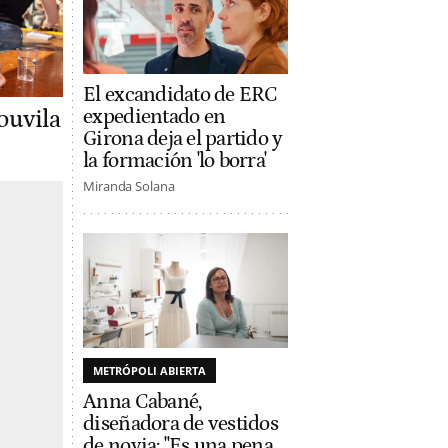
El excandidato de ERC
expedientado en
ouvila
Girona deja el partido y
la formación 'lo borra'
Miranda Solana
METRÓPOLI ABIERTA
Anna Cabané,
diseñadora de vestidos
de novia: "Es una pena