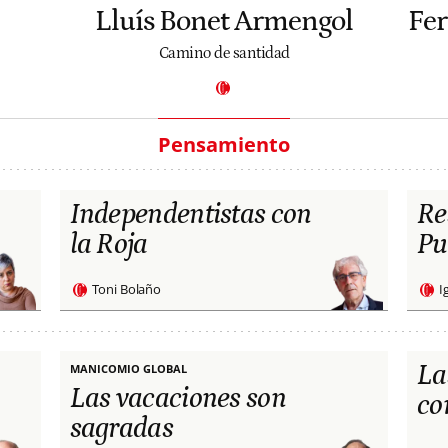
Lluís Bonet Armengol
Fe
Camino de santidad
Pensamiento
Independentistas con
Re
la Roja
Pu
Toni Bolaño
I
La
MANICOMIO GLOBAL
Las vacaciones son
co
sagradas