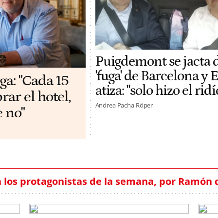
Puigdemont se jacta 
'fuga' de Barcelona y
ga: "Cada 15
atiza: "solo hizo el rid
ar el hotel,
Andrea Pacha Röper
e no"
 los protagonistas de la semana, por Ramón 