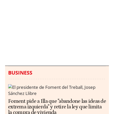
Italia investiga el
Protecció Civil alerta de
hallazgo de bolsas con
un aumento de los
millones en una playa
ahogamientos
de Sicilia
BUSINESS
Foment pide a Illa que "abandone las ideas de
extrema izquierda" y retire la ley que limita
la compra de vivienda