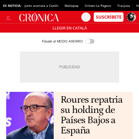
ES NOTICIA:
Junts acorrala a Comín
Wallapop
Crimen La Pegaso
Tracjusa
H
LLEGIR EN CATALÀ
Pásate al MODO AHORRO
Roures repatria
su holding de
Países Bajos a
España