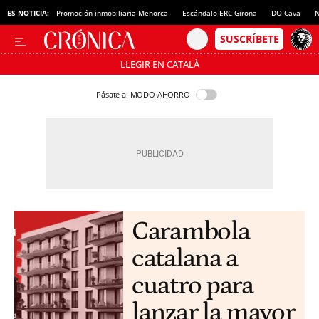
ES NOTICIA:
Promoción inmobiliaria Menorca
Escándalo ERC Girona
DO Cava
N
LLEGIR EN CATALÀ
Pásate al MODO AHORRO
Carambola
catalana a
cuatro para
lanzar la mayor