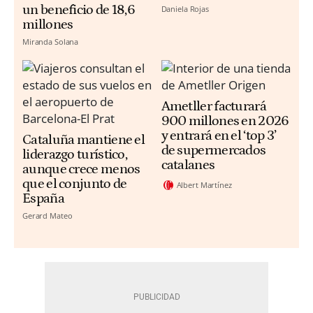
un beneficio de 18,6
Daniela Rojas
millones
Miranda Solana
Ametller facturará
900 millones en 2026
y entrará en el ‘top 3’
Cataluña mantiene el
de supermercados
liderazgo turístico,
catalanes
aunque crece menos
que el conjunto de
Albert Martínez
España
Gerard Mateo