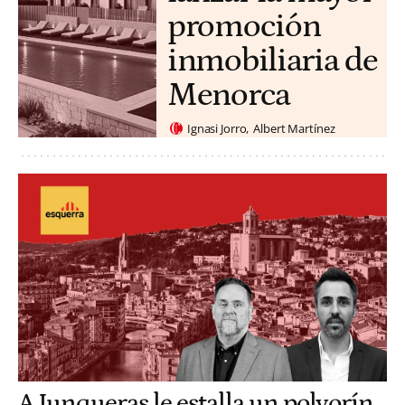
promoción
inmobiliaria de
Menorca
Ignasi Jorro
Albert Martínez
A Junqueras le estalla un polvorín