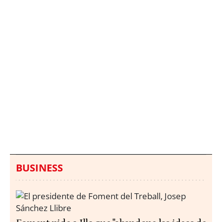
Italia investiga el
Protecció Civil alerta de
hallazgo de bolsas con
un aumento de los
millones en una playa
ahogamientos
de Sicilia
BUSINESS