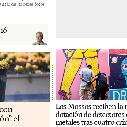
nta': de hacerse fotos
tió
Los Mossos reciben la
 con
dotación de detectores 
ón” el
metales tras cuatro cr