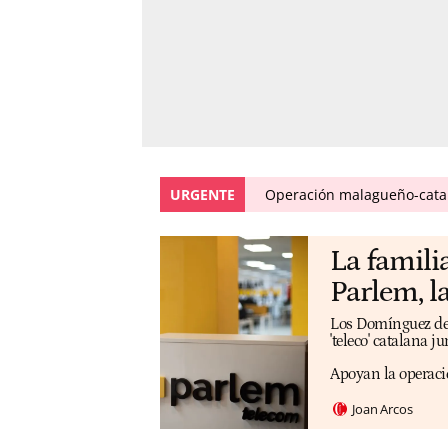
URGENTE
Operación malagueño-catal
La famili
Parlem, la
Los Domínguez de l
'teleco' catalana j
Apoyan la operaci
Joan Arcos