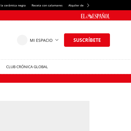
 la cerámica negra
Receta con calamares
Alquiler de habitaciones en España
Créd
CLUB CRÓNICA GLOBAL