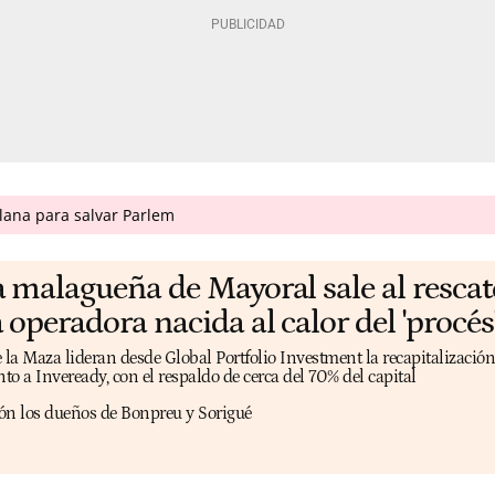
ana para salvar Parlem
a malagueña de Mayoral sale al rescat
 operadora nacida al calor del 'procés
a Maza lideran desde Global Portfolio Investment la recapitalización
unto a Inveready, con el respaldo de cerca del 70% del capital
ón los dueños de Bonpreu y Sorigué