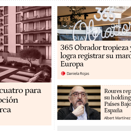
365 Obrador tropieza 
logra registrar su mar
Europa
Daniela Rojas
cuatro para
Roures rep
su holding
oción
Países Bajo
rca
España
Albert Martínez