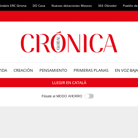
ándalo ERC Girona
DO Cava
Nuevas dotaciones Mossos
365 Obrador
Pueblo de
VIDA
CREACIÓN
PENSAMIENTO
PRIMERAS PLANAS
EN VOZ BAJA
LLEGIR EN CATALÀ
Pásate al MODO AHORRO