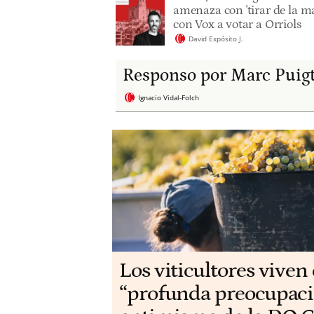
amenaza con 'tirar de la ma
con Vox a votar a Orriols
David Expósito J.
Responso por Marc Puig
Ignacio Vidal-Folch
Los viticultores viven
“profunda preocupaci