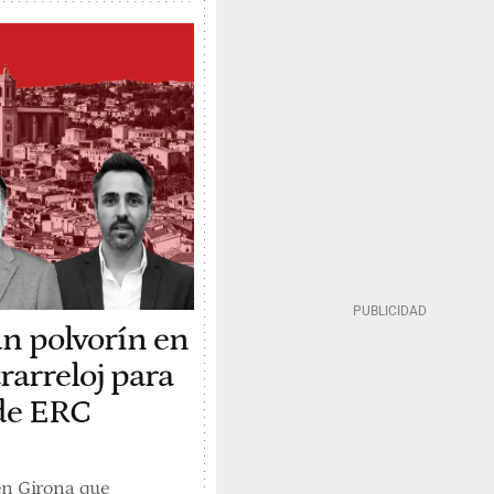
un polvorín en
rarreloj para
 de ERC
en Girona que