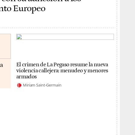
ento Europeo
da
El crimen de La Pegaso resume la nueva
violencia callejera: menudeo y menores
armados
Miriam Saint-Germain