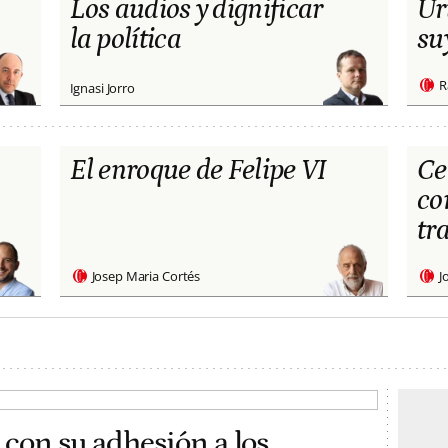
Los audios y dignificar
Ur
la política
su
R
Ignasi Jorro
El enroque de Felipe VI
Ce
co
tr
Josep Maria Cortés
J
 con su adhesión a los