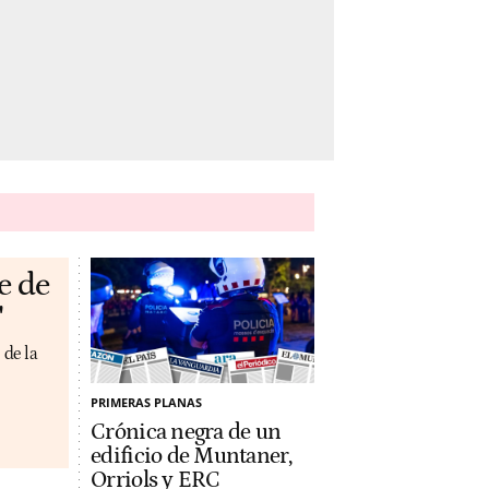
e de
'
 de la
PRIMERAS PLANAS
Crónica negra de un
edificio de Muntaner,
Orriols y ERC