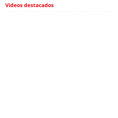
Videos destacados
Italia investiga el
Protecció Civil alerta de
hallazgo de bolsas con
un aumento de los
millones en una playa
ahogamientos
de Sicilia