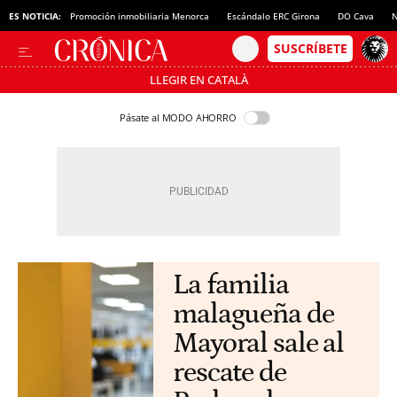
ES NOTICIA:
Promoción inmobiliaria Menorca
Escándalo ERC Girona
DO Cava
N
LLEGIR EN CATALÀ
Pásate al MODO AHORRO
La familia
malagueña de
Mayoral sale al
rescate de