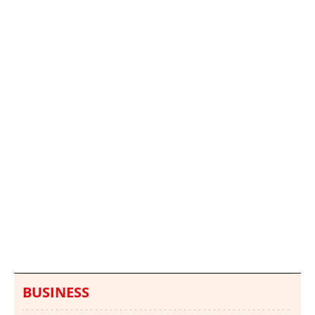
Italia investiga el
Protecció Civil alerta de
hallazgo de bolsas con
un aumento de los
millones en una playa
ahogamientos
de Sicilia
BUSINESS