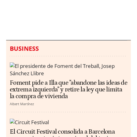
Italia investiga el
Protecció Civil alerta de
hallazgo de bolsas con
un aumento de los
millones en una playa
ahogamientos
de Sicilia
BUSINESS
Foment pide a Illa que "abandone las ideas de
extrema izquierda" y retire la ley que limita
la compra de vivienda
Albert Martínez
El Circuit Festival consolida a Barcelona