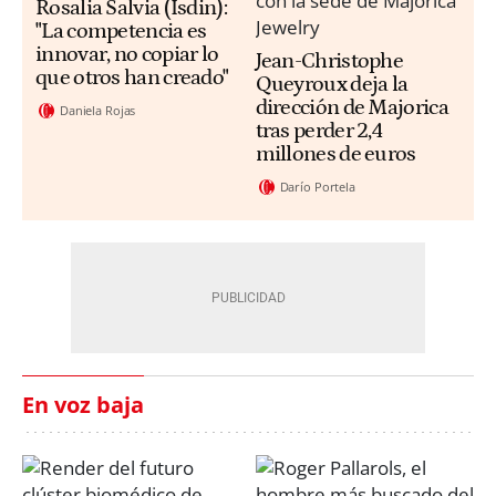
Rosalia Salvia (Isdin):
"La competencia es
innovar, no copiar lo
Jean-Christophe
que otros han creado"
Queyroux deja la
dirección de Majorica
Daniela Rojas
tras perder 2,4
millones de euros
Darío Portela
En voz baja