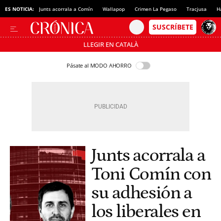
ES NOTICIA:
Junts acorrala a Comín
Wallapop
Crimen La Pegaso
Tracjusa
H
LLEGIR EN CATALÀ
Pásate al MODO AHORRO
Junts acorrala a
Toni Comín con
su adhesión a
los liberales en