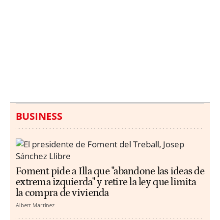
Italia investiga el
Protecció Civil alerta de
hallazgo de bolsas con
un aumento de los
millones en una playa
ahogamientos
de Sicilia
BUSINESS
Foment pide a Illa que "abandone las ideas de
extrema izquierda" y retire la ley que limita
la compra de vivienda
Albert Martínez