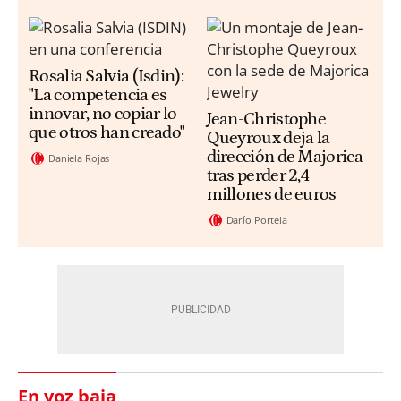
Rosalia Salvia (Isdin):
"La competencia es
innovar, no copiar lo
Jean-Christophe
que otros han creado"
Queyroux deja la
dirección de Majorica
Daniela Rojas
tras perder 2,4
millones de euros
Darío Portela
En voz baja