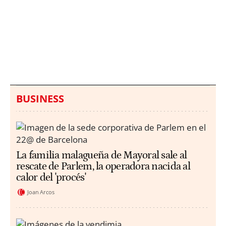
Italia investiga el
Protecció Civil alerta de
hallazgo de bolsas con
un aumento de los
millones en una playa
ahogamientos
de Sicilia
BUSINESS
La familia malagueña de Mayoral sale al
rescate de Parlem, la operadora nacida al
calor del 'procés'
Joan Arcos