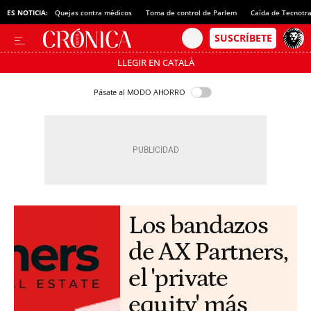
ES NOTICIA:
Quejas contra médicos
Toma de control de Parlem
Caída de Tecnotr
LLEGIR EN CATALÀ
Pásate al MODO AHORRO
Los bandazos
de AX Partners,
el 'private
equity' más