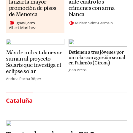
lanzar la mayor
ante cuatro los
promoción de pisos
crímenes con arma
de Menorca
blanca
Ignasi Jorro
Miriam Saint-Germain
Albert Martínez
Más de mil catalanes se
Detienen a tres jóvenes por
un robo con agresión sexual
suman al proyecto
en Palamós (Girona)
Solaris que investiga el
Joan Arcos
eclipse solar
Andrea Pacha Röper
Cataluña