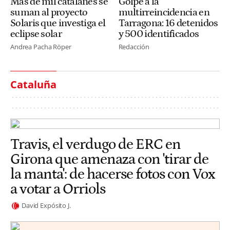
Más de mil catalanes se
Golpe a la
suman al proyecto
multirreincidencia en
Solaris que investiga el
Tarragona: 16 detenidos
eclipse solar
y 500 identificados
Andrea Pacha Röper
Redacción
Cataluña
Travis, el verdugo de ERC en
Girona que amenaza con 'tirar de
la manta': de hacerse fotos con Vox
a votar a Orriols
David Expósito J.