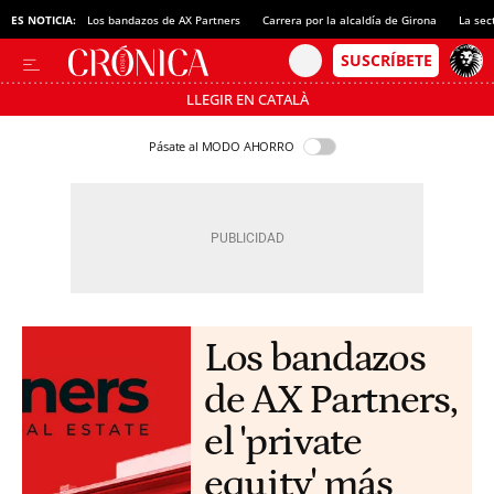
ES NOTICIA:
Los bandazos de AX Partners
Carrera por la alcaldía de Girona
La sec
LLEGIR EN CATALÀ
Pásate al MODO AHORRO
Los bandazos
de AX Partners,
el 'private
equity' más