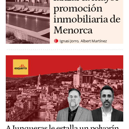
promoción
inmobiliaria de
Menorca
Ignasi Jorro
Albert Martínez
A Junqueras le estalla un polvorín