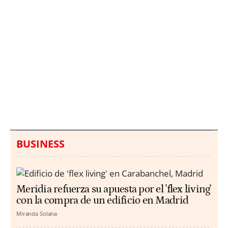
Italia investiga el
Protecció Civil alerta de
hallazgo de bolsas con
un aumento de los
millones en una playa
ahogamientos
de Sicilia
BUSINESS
Meridia refuerza su apuesta por el 'flex living'
con la compra de un edificio en Madrid
Miranda Solana