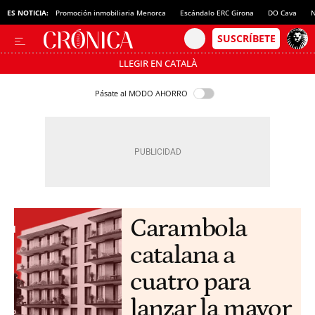
ES NOTICIA:
Promoción inmobiliaria Menorca
Escándalo ERC Girona
DO Cava
N
LLEGIR EN CATALÀ
Pásate al MODO AHORRO
Carambola
catalana a
cuatro para
lanzar la mayor