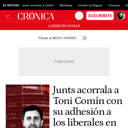
ES NOTICIA:
Junts acorrala a Comín
Wallapop
Crimen La Pegaso
Tracjusa
H
LLEGIR EN CATALÀ
Pásate al MODO AHORRO
Junts acorrala a
Toni Comín con
su adhesión a
los liberales en