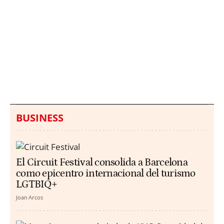
Italia investiga el
Protecció Civil alerta de
hallazgo de bolsas con
un aumento de los
millones en una playa
ahogamientos
de Sicilia
BUSINESS
El Circuit Festival consolida a Barcelona
como epicentro internacional del turismo
LGTBIQ+
Joan Arcos