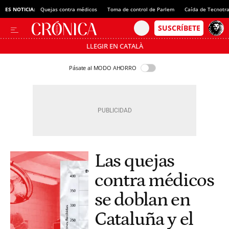
ES NOTICIA:
Quejas contra médicos
Toma de control de Parlem
Caída de Tecnotr
LLEGIR EN CATALÀ
Pásate al MODO AHORRO
Las quejas
contra médicos
se doblan en
Cataluña y el