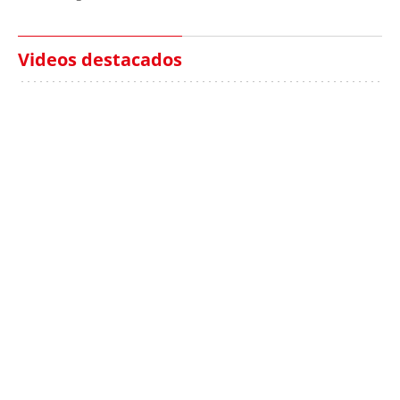
Videos destacados
Italia investiga el
Protecció Civil alerta de
hallazgo de bolsas con
un aumento de los
millones en una playa
ahogamientos
de Sicilia