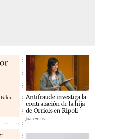
or
Antifraude investiga la
y Palm
contratación de la hija
de Orriols en Ripoll
Joan Arcos
r