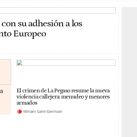
 con su adhesión a los
ento Europeo
da
El crimen de La Pegaso resume la nueva
violencia callejera: menudeo y menores
armados
Miriam Saint-Germain