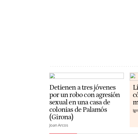
Detienen a tres jóvenes
L
por un robo con agresión
c
sexual en una casa de
m
colonias de Palamós
Ign
(Girona)
Joan Arcos