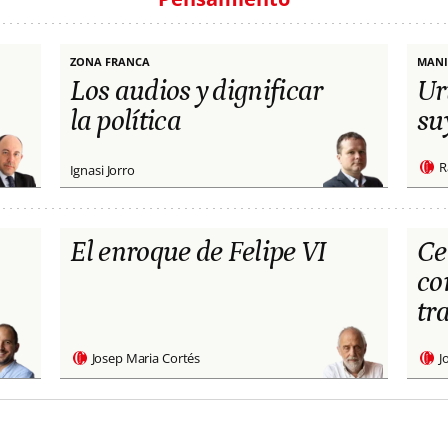
ZONA FRANCA
MANI
Los audios y dignificar
Ur
la política
su
R
Ignasi Jorro
El enroque de Felipe VI
Ce
co
tr
Josep Maria Cortés
J