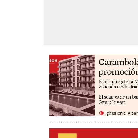
Carambola 
promoción
Paulson regatea a M
viviendas industri
El solar es de un b
Group Invest
Ignasi Jorro
Alber