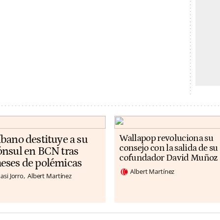
íbano destituye a su
Wallapop revoluciona su
consejo con la salida de su
ónsul en BCN tras
cofundador David Muñoz
eses de polémicas
Albert Martínez
asi Jorro
Albert Martínez