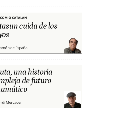
COMIO CATALÁN
tasun cuida de los
yos
amón de España
uta, una historia
mpleja de futuro
aumático
ordi Mercader