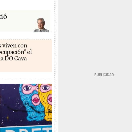
tió
s viven con
cupación” el
la DO Cava