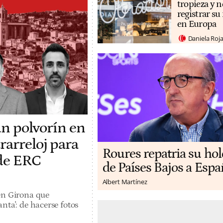
tropieza y n
registrar s
en Europa
Daniela Roj
un polvorín en
rarreloj para
Roures repatria su ho
 de ERC
de Países Bajos a Espa
Albert Martínez
en Girona que
nta': de hacerse fotos