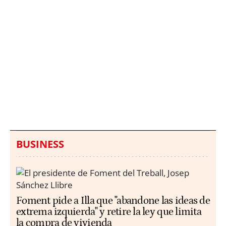
Italia investiga el
Protecció Civil alerta de
hallazgo de bolsas con
un aumento de los
millones en una playa
ahogamientos
de Sicilia
BUSINESS
Foment pide a Illa que "abandone las ideas de
extrema izquierda" y retire la ley que limita
la compra de vivienda