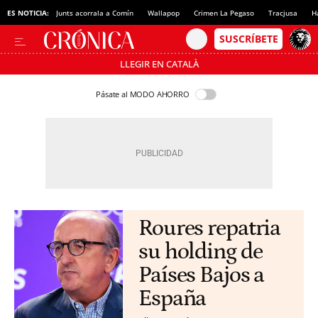
ES NOTICIA:
Junts acorrala a Comín
Wallapop
Crimen La Pegaso
Tracjusa
H
LLEGIR EN CATALÀ
Pásate al MODO AHORRO
Roures repatria
su holding de
Países Bajos a
España