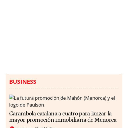
Italia investiga el
Protecció Civil alerta de
hallazgo de bolsas con
un aumento de los
millones en una playa
ahogamientos
de Sicilia
BUSINESS
Carambola catalana a cuatro para lanzar la
mayor promoción inmobiliaria de Menorca