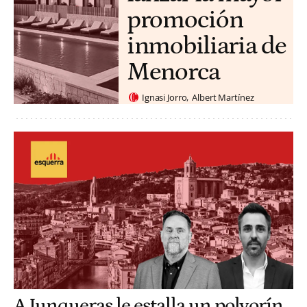
promoción
inmobiliaria de
Menorca
Ignasi Jorro
Albert Martínez
A Junqueras le estalla un polvorín