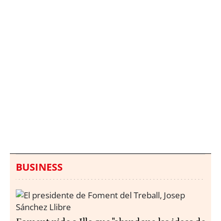
Italia investiga el
Protecció Civil alerta de
hallazgo de bolsas con
un aumento de los
millones en una playa
ahogamientos
de Sicilia
BUSINESS