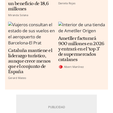
un beneficio de 18,6
Daniela Rojas
millones
Miranda Solana
Ametller facturará
900 millones en 2026
y entrará en el ‘top 3’
Cataluña mantiene el
de supermercados
liderazgo turístico,
catalanes
aunque crece menos
que el conjunto de
Albert Martínez
España
Gerard Mateo