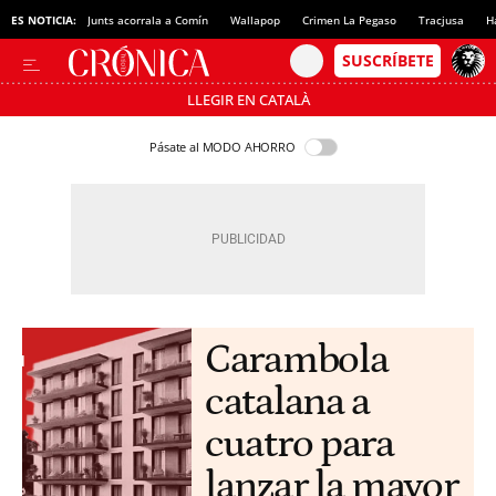
ES NOTICIA:
Junts acorrala a Comín
Wallapop
Crimen La Pegaso
Tracjusa
H
LLEGIR EN CATALÀ
Pásate al MODO AHORRO
Carambola
catalana a
cuatro para
lanzar la mayor