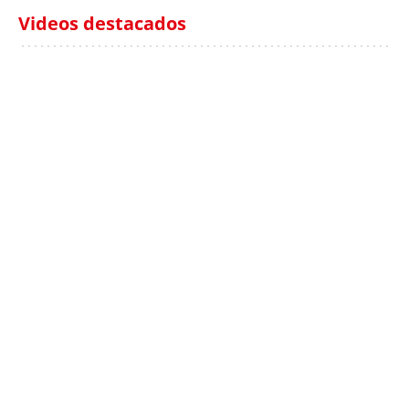
Videos destacados
Italia investiga el
Protecció Civil alerta de
hallazgo de bolsas con
un aumento de los
millones en una playa
ahogamientos
de Sicilia