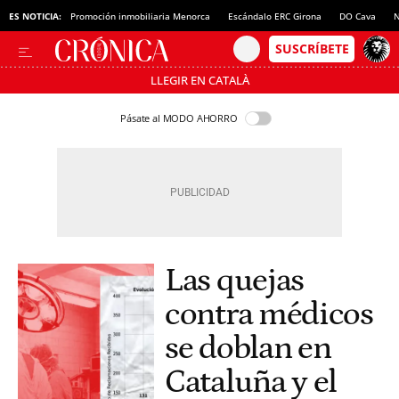
ES NOTICIA:
Promoción inmobiliaria Menorca
Escándalo ERC Girona
DO Cava
N
LLEGIR EN CATALÀ
Pásate al MODO AHORRO
Las quejas
contra médicos
se doblan en
Cataluña y el