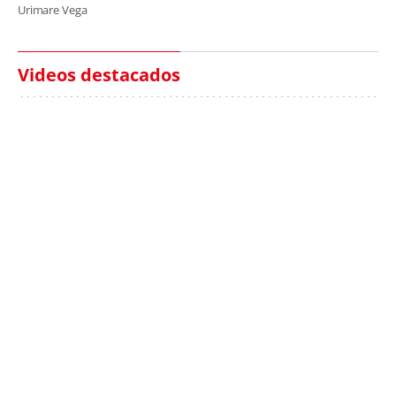
Urimare Vega
Videos destacados
Italia investiga el
Protecció Civil alerta de
hallazgo de bolsas con
un aumento de los
millones en una playa
ahogamientos