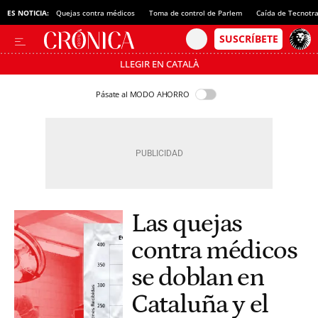
ES NOTICIA:
Quejas contra médicos
Toma de control de Parlem
Caída de Tecnotr
LLEGIR EN CATALÀ
Pásate al MODO AHORRO
Las quejas
contra médicos
se doblan en
Cataluña y el