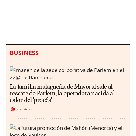
Italia investiga el
Protecció Civil alerta de
hallazgo de bolsas con
un aumento de los
millones en una playa
ahogamientos
de Sicilia
BUSINESS
La familia malagueña de Mayoral sale al
rescate de Parlem, la operadora nacida al
calor del 'procés'
Joan Arcos