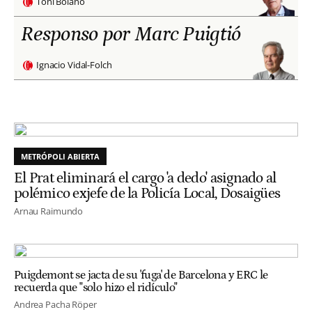
Toni Bolaño
Responso por Marc Puigtió
Ignacio Vidal-Folch
METRÓPOLI ABIERTA
El Prat eliminará el cargo 'a dedo' asignado al
polémico exjefe de la Policía Local, Dosaigües
Arnau Raimundo
Puigdemont se jacta de su 'fuga' de Barcelona y ERC le
recuerda que "solo hizo el ridículo"
Andrea Pacha Röper