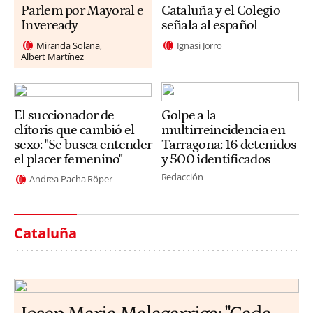
Parlem por Mayoral e
Cataluña y el Colegio
Inveready
señala al español
Miranda Solana
Ignasi Jorro
Albert Martínez
El succionador de
Golpe a la
clítoris que cambió el
multirreincidencia en
sexo: "Se busca entender
Tarragona: 16 detenidos
el placer femenino"
y 500 identificados
Redacción
Andrea Pacha Röper
Cataluña