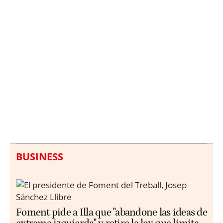
Italia investiga el
Protecció Civil alerta de
hallazgo de bolsas con
un aumento de los
millones en una playa
ahogamientos
de Sicilia
BUSINESS
Foment pide a Illa que "abandone las ideas de