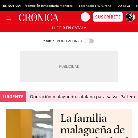
ES NOTICIA:
Promoción inmobiliaria Menorca
Escándalo ERC Girona
DO Cava
N
LLEGIR EN CATALÀ
Pásate al MODO AHORRO
URGENTE
Operación malagueño-catalana para salvar Parlem
La familia
malagueña de