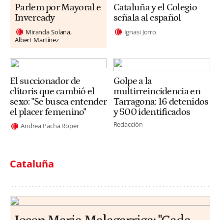
Parlem por Mayoral e
Cataluña y el Colegio
Inveready
señala al español
Miranda Solana
Ignasi Jorro
Albert Martínez
El succionador de
Golpe a la
clítoris que cambió el
multirreincidencia en
sexo: "Se busca entender
Tarragona: 16 detenidos
el placer femenino"
y 500 identificados
Redacción
Andrea Pacha Röper
Cataluña