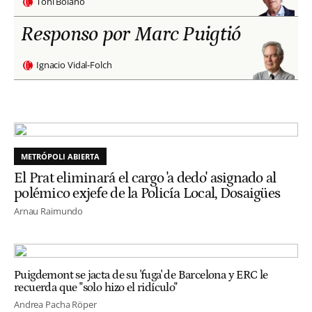
Toni Bolaño
Responso por Marc Puigtió
Ignacio Vidal-Folch
METRÓPOLI ABIERTA
El Prat eliminará el cargo 'a dedo' asignado al
polémico exjefe de la Policía Local, Dosaigües
Arnau Raimundo
Puigdemont se jacta de su 'fuga' de Barcelona y ERC le
recuerda que "solo hizo el ridículo"
Andrea Pacha Röper