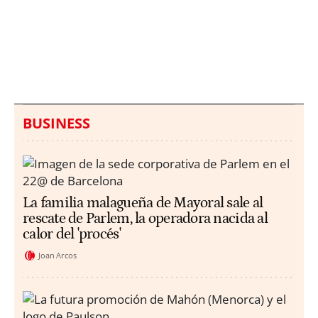
Italia investiga el
Protecció Civil alerta de
hallazgo de bolsas con
un aumento de los
millones en una playa
ahogamientos
de Sicilia
BUSINESS
La familia malagueña de Mayoral sale al
rescate de Parlem, la operadora nacida al
calor del 'procés'
Joan Arcos