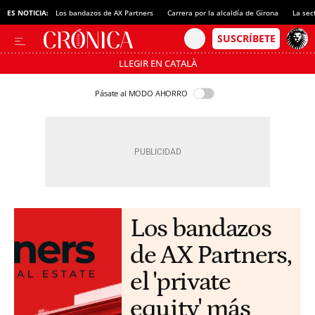
ES NOTICIA:
Los bandazos de AX Partners
Carrera por la alcaldía de Girona
La sec
LLEGIR EN CATALÀ
Pásate al MODO AHORRO
Los bandazos
de AX Partners,
el 'private
equity' más