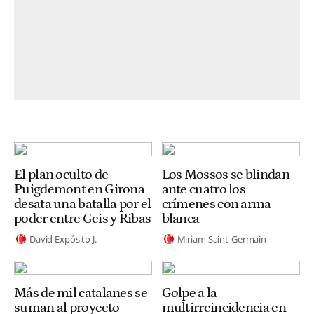
El plan oculto de
Los Mossos se blindan
Puigdemont en Girona
ante cuatro los
desata una batalla por el
crímenes con arma
poder entre Geis y Ribas
blanca
David Expósito J.
Miriam Saint-Germain
Más de mil catalanes se
Golpe a la
suman al proyecto
multirreincidencia en