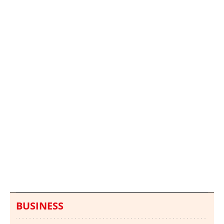
Italia investiga el
Protecció Civil alerta de
hallazgo de bolsas con
un aumento de los
millones en una playa
ahogamientos
de Sicilia
BUSINESS