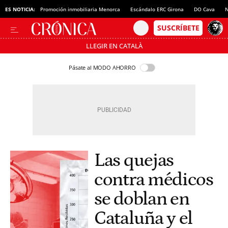
ES NOTICIA:
Promoción inmobiliaria Menorca
Escándalo ERC Girona
DO Cava
N
LLEGIR EN CATALÀ
Pásate al MODO AHORRO
Las quejas
contra médicos
se doblan en
Cataluña y el