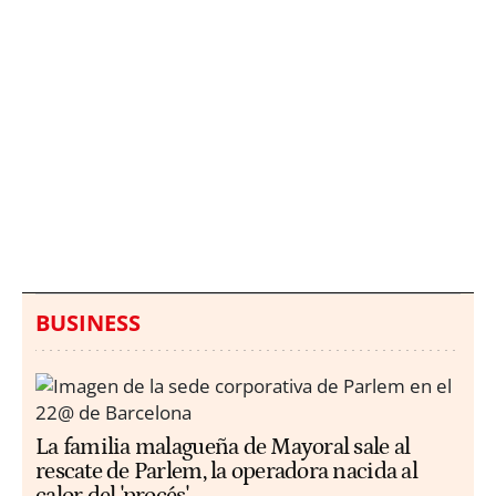
Italia investiga el
Protecció Civil alerta de
hallazgo de bolsas con
un aumento de los
millones en una playa
ahogamientos
de Sicilia
BUSINESS
La familia malagueña de Mayoral sale al
rescate de Parlem, la operadora nacida al
calor del 'procés'