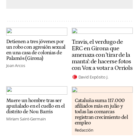
Travis, el verdugo de
Detienen a tres jóvenes por
un robo con agresión sexual
ERC en Girona que
en una casa de colonias de
amenaza con 'tirar de la
Palamós (Girona)
manta': de hacerse fotos
Joan Arcos
con Vox a votar a Orriols
David Expósito J.
Muere un hombre tras ser
Cataluña suma 117.000
apuñalado en el cuello en el
afiliados más en julio y
distrito de Nou Barris
todas las comarcas
registran crecimiento del
Miriam Saint-Germain
empleo
Redacción