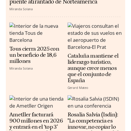
puente atirantado de Norteamérica
Miranda Solana
Tous cierra 2025 con
un beneficio de 18,6
Cataluña mantiene el
millones
liderazgo turístico,
aunque crece menos
Miranda Solana
que el conjunto de
España
Gerard Mateo
Ametller facturará
Rosalia Salvia (Isdin):
900 millones en 2026
"La competencia es
y entrará en el ‘top 3’
innovar, no copiar lo