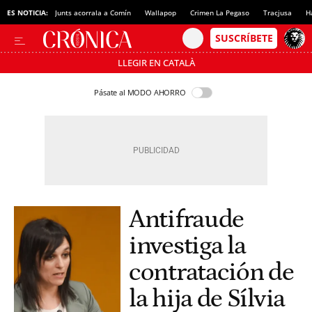
ES NOTICIA:
Junts acorrala a Comín
Wallapop
Crimen La Pegaso
Tracjusa
H
LLEGIR EN CATALÀ
Pásate al MODO AHORRO
Antifraude
investiga la
contratación de
la hija de Sílvia