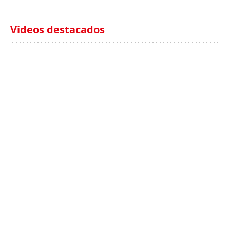
Videos destacados
Italia investiga el
Protecció Civil alerta de
hallazgo de bolsas con
un aumento de los
millones en una playa
ahogamientos
de Sicilia