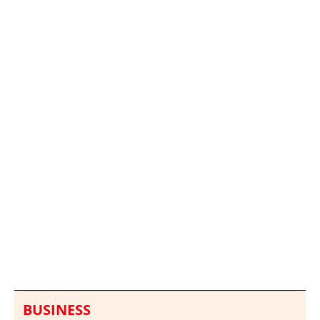
Italia investiga el
Protecció Civil alerta de
hallazgo de bolsas con
un aumento de los
millones en una playa
ahogamientos
de Sicilia
BUSINESS