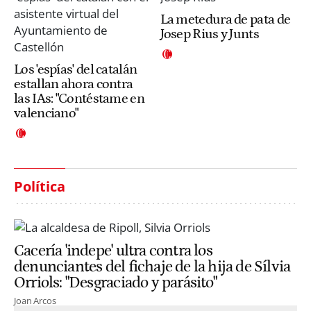
La metedura de pata de
Josep Rius y Junts
Los 'espías' del catalán
estallan ahora contra
las IAs: "Contéstame en
valenciano"
Política
Cacería 'indepe' ultra contra los
denunciantes del fichaje de la hija de Sílvia
Orriols: "Desgraciado y parásito"
Joan Arcos