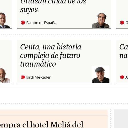
Urtasun cuida de los
suyos
Ramón de España
G
Ceuta, una historia
Ca
compleja de futuro
na
traumático
Jordi Mercader
A
ompra el hotel Meliá del