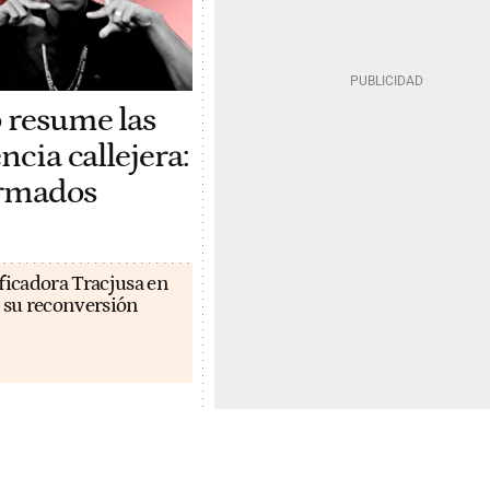
 resume las
ncia callejera:
rmados
ficadora Tracjusa en
 su reconversión