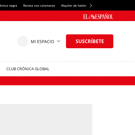
rámica negra
Receta con calamares
Alquiler de habitaciones en España
Crédito del
CLUB CRÓNICA GLOBAL