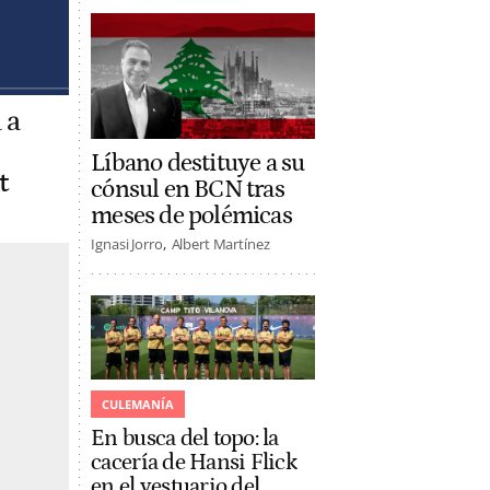
 a
Líbano destituye a su
t
cónsul en BCN tras
meses de polémicas
Ignasi Jorro
Albert Martínez
CULEMANÍA
En busca del topo: la
cacería de Hansi Flick
en el vestuario del