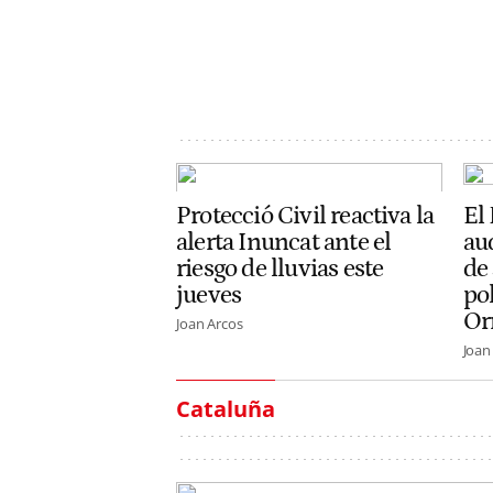
Protecció Civil reactiva la
El
alerta Inuncat ante el
aud
riesgo de lluvias este
de 
jueves
pol
Or
Joan Arcos
Joan
Cataluña