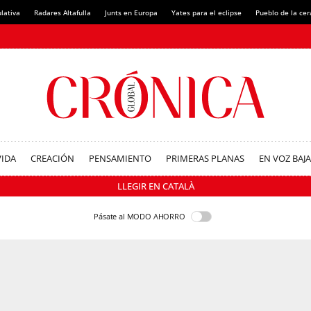
lativa
Radares Altafulla
Junts en Europa
Yates para el eclipse
Pueblo de la ce
VIDA
CREACIÓN
PENSAMIENTO
PRIMERAS PLANAS
EN VOZ BAJA
LLEGIR EN CATALÀ
Pásate al MODO AHORRO