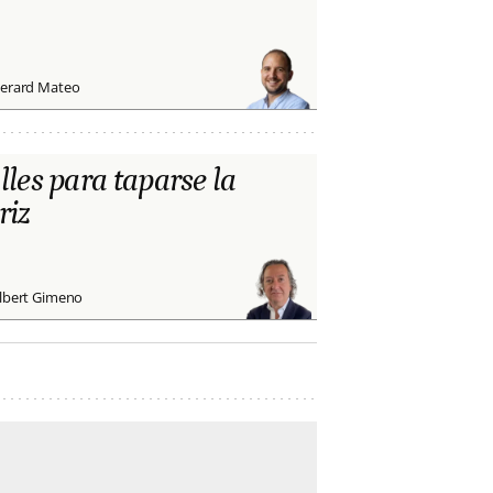
erard Mateo
lles para taparse la
riz
lbert Gimeno