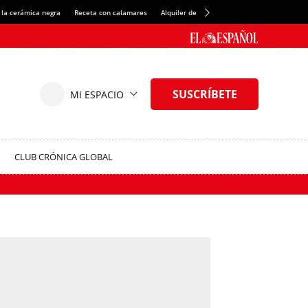
 la cerámica negra
Receta con calamares
Alquiler de habitaciones en España
Créd
CLUB CRÓNICA GLOBAL