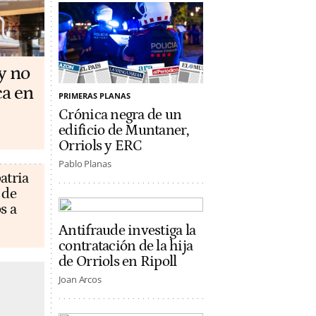
y no
ca en
PRIMERAS PLANAS
Crónica negra de un
edificio de Muntaner,
Orriols y ERC
Pablo Planas
atria
 de
s a
Antifraude investiga la
contratación de la hija
de Orriols en Ripoll
Joan Arcos