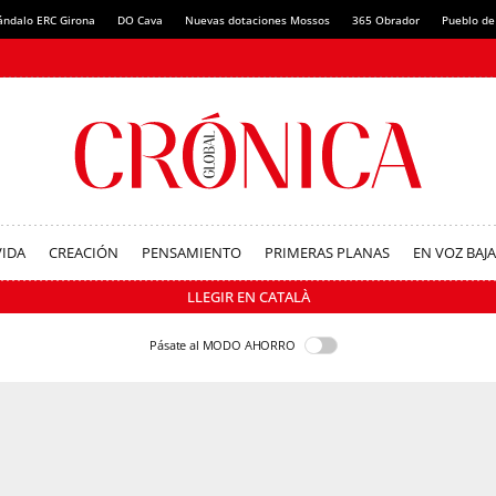
ándalo ERC Girona
DO Cava
Nuevas dotaciones Mossos
365 Obrador
Pueblo de
VIDA
CREACIÓN
PENSAMIENTO
PRIMERAS PLANAS
EN VOZ BAJA
LLEGIR EN CATALÀ
Pásate al MODO AHORRO