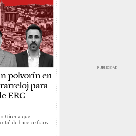
un polvorín en
rarreloj para
 de ERC
en Girona que
nta': de hacerse fotos