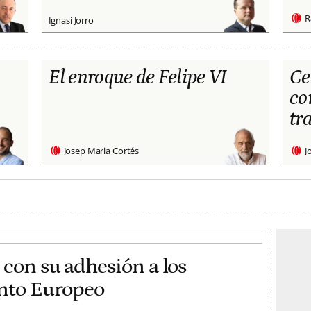
R
Ignasi Jorro
El enroque de Felipe VI
Ce
co
tr
Josep Maria Cortés
J
 con su adhesión a los
ento Europeo