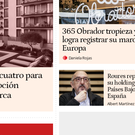
365 Obrador tropieza 
logra registrar su mar
Europa
Daniela Rojas
cuatro para
Roures rep
su holding
oción
Países Bajo
rca
España
Albert Martínez