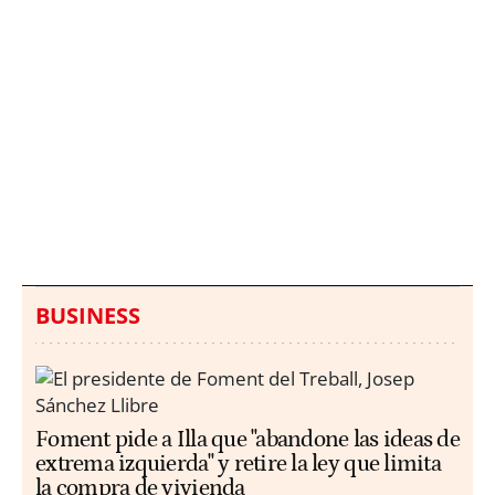
Italia investiga el
Protecció Civil alerta de
hallazgo de bolsas con
un aumento de los
millones en una playa
ahogamientos
de Sicilia
BUSINESS
Foment pide a Illa que "abandone las ideas de
extrema izquierda" y retire la ley que limita
la compra de vivienda