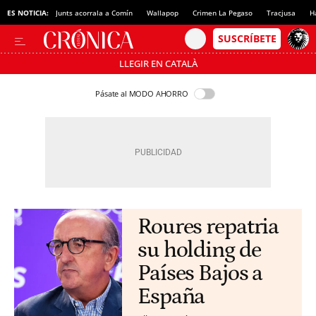
ES NOTICIA:
Junts acorrala a Comín
Wallapop
Crimen La Pegaso
Tracjusa
H
LLEGIR EN CATALÀ
Pásate al MODO AHORRO
Roures repatria
su holding de
Países Bajos a
España