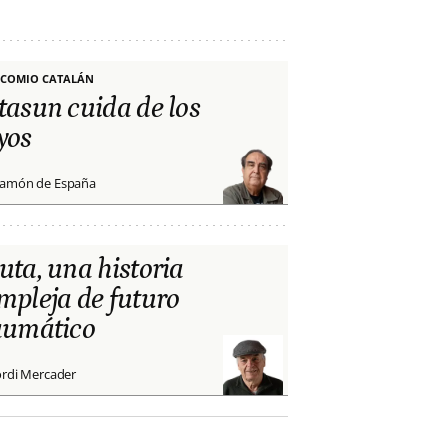
COMIO CATALÁN
tasun cuida de los
yos
amón de España
uta, una historia
mpleja de futuro
aumático
ordi Mercader