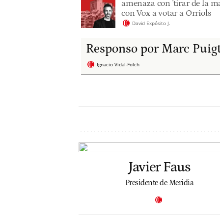
amenaza con 'tirar de la ma
con Vox a votar a Orriols
David Expósito J.
Responso por Marc Puig
Ignacio Vidal-Folch
Javier Faus
Presidente de Meridia