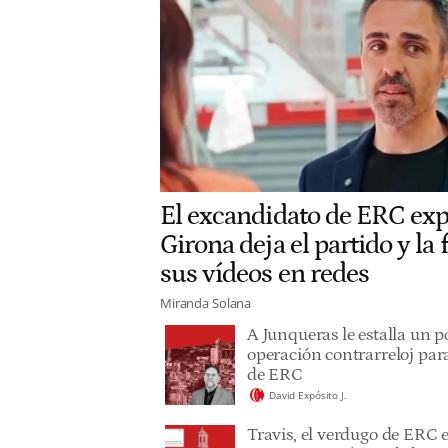
El excandidato de ERC ex
Girona deja el partido y la
sus vídeos en redes
Miranda Solana
A Junqueras le estalla un p
operación contrarreloj para
de ERC
David Expósito J.
Travis, el verdugo de ERC 