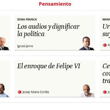
Pensamiento
ZONA FRANCA
MANI
Los audios y dignificar
Ur
la política
su
R
Ignasi Jorro
El enroque de Felipe VI
Ce
co
tr
Josep Maria Cortés
J