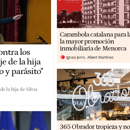
Carambola catalana para l
la mayor promoción
inmobiliaria de Menorca
ontra los
Ignasi Jorro
Albert Martínez
e de la hija
o y parásito"
e la hija de Sílvia
365 Obrador tropieza y no