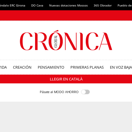
ándalo ERC Girona
DO Cava
Nuevas dotaciones Mossos
365 Obrador
Pueblo de
VIDA
CREACIÓN
PENSAMIENTO
PRIMERAS PLANAS
EN VOZ BAJA
LLEGIR EN CATALÀ
Pásate al MODO AHORRO