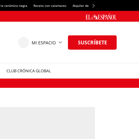
 la cerámica negra
Receta con calamares
Alquiler de habitaciones en España
Créd
CLUB CRÓNICA GLOBAL