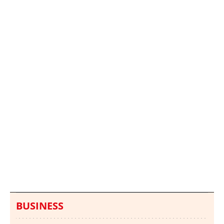
Italia investiga el
Protecció Civil alerta de
hallazgo de bolsas con
un aumento de los
millones en una playa
ahogamientos
de Sicilia
BUSINESS