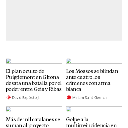
El plan oculto de
Los Mossos se blindan
Puigdemont en Girona
ante cuatro los
desata una batalla por el
crímenes con arma
poder entre Geis y Ribas
blanca
David Expósito J.
Miriam Saint-Germain
Más de mil catalanes se
Golpe a la
suman al proyecto
multirreincidencia en