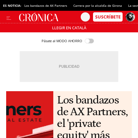
ES NOTICIA:
Los bandazos de AX Partners
Carrera por la alcaldía de Girona
La sec
LLEGIR EN CATALÀ
Pásate al MODO AHORRO
Los bandazos
de AX Partners,
el 'private
equity' más