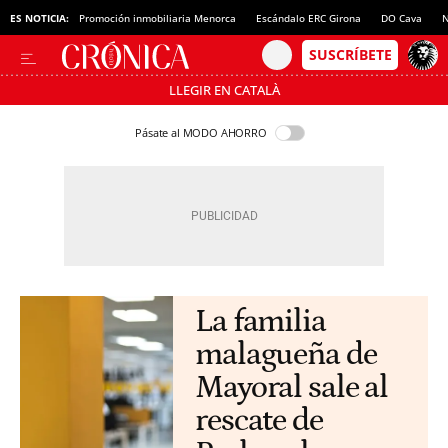
ES NOTICIA:
Promoción inmobiliaria Menorca
Escándalo ERC Girona
DO Cava
N
LLEGIR EN CATALÀ
Pásate al MODO AHORRO
La familia
malagueña de
Mayoral sale al
rescate de