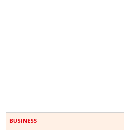
Italia investiga el
Protecció Civil alerta de
hallazgo de bolsas con
un aumento de los
millones en una playa
ahogamientos
de Sicilia
BUSINESS