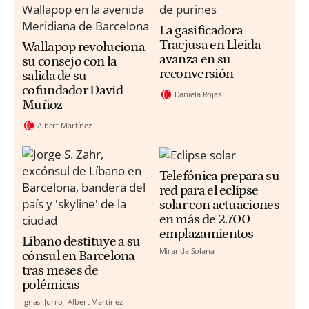
La gasificadora
Tracjusa en Lleida
Wallapop revoluciona
avanza en su
su consejo con la
reconversión
salida de su
cofundador David
Daniela Rojas
Muñoz
Albert Martínez
Telefónica prepara su
red para el eclipse
solar con actuaciones
en más de 2.700
emplazamientos
Líbano destituye a su
Miranda Solana
cónsul en Barcelona
tras meses de
polémicas
Ignasi Jorro
Albert Martínez