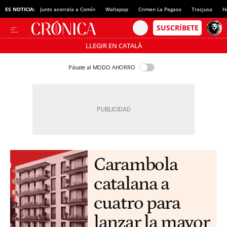
ES NOTICIA:
Junts acorrala a Comín
Wallapop
Crimen La Pegaso
Tracjusa
H
LLEGIR EN CATALÀ
Pásate al MODO AHORRO
Carambola
catalana a
cuatro para
lanzar la mayor