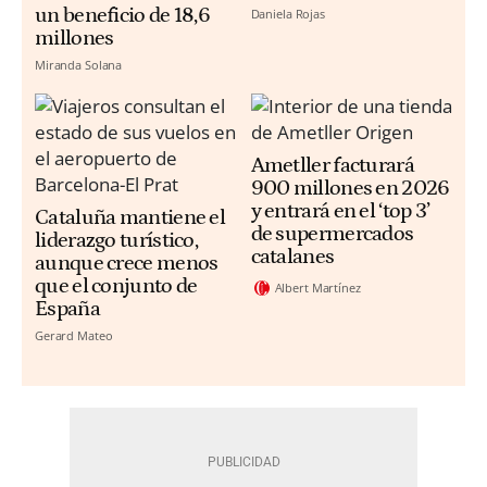
un beneficio de 18,6
Daniela Rojas
millones
Miranda Solana
Ametller facturará
900 millones en 2026
y entrará en el ‘top 3’
Cataluña mantiene el
de supermercados
liderazgo turístico,
catalanes
aunque crece menos
que el conjunto de
Albert Martínez
España
Gerard Mateo