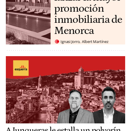
promoción
inmobiliaria de
Menorca
Ignasi Jorro
Albert Martínez
A Junqueras le estalla un polvorín