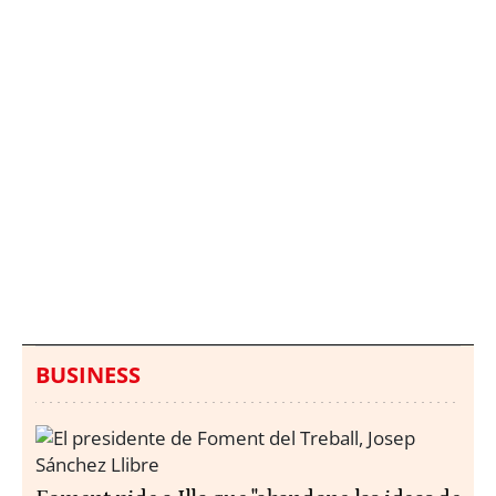
Italia investiga el
Protecció Civil alerta de
hallazgo de bolsas con
un aumento de los
millones en una playa
ahogamientos
de Sicilia
BUSINESS