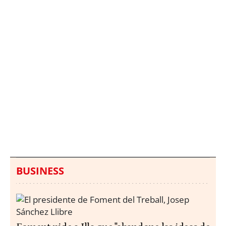
Italia investiga el
Protecció Civil alerta de
hallazgo de bolsas con
un aumento de los
millones en una playa
ahogamientos
de Sicilia
BUSINESS