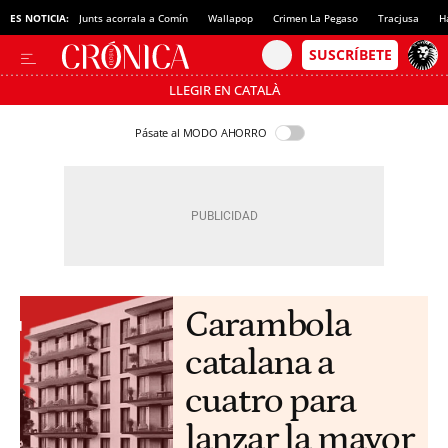
ES NOTICIA:
Junts acorrala a Comín
Wallapop
Crimen La Pegaso
Tracjusa
H
LLEGIR EN CATALÀ
Pásate al MODO AHORRO
Carambola
catalana a
cuatro para
lanzar la mayor