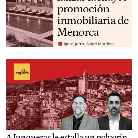
promoción
inmobiliaria de
Menorca
Ignasi Jorro
Albert Martínez
A Junqueras le estalla un polvorín