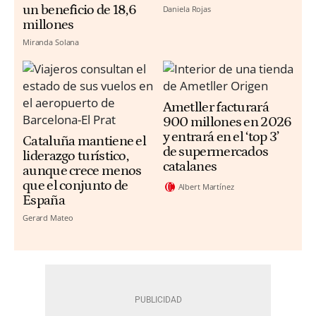
un beneficio de 18,6
Daniela Rojas
millones
Miranda Solana
Ametller facturará
900 millones en 2026
y entrará en el ‘top 3’
Cataluña mantiene el
de supermercados
liderazgo turístico,
catalanes
aunque crece menos
que el conjunto de
Albert Martínez
España
Gerard Mateo