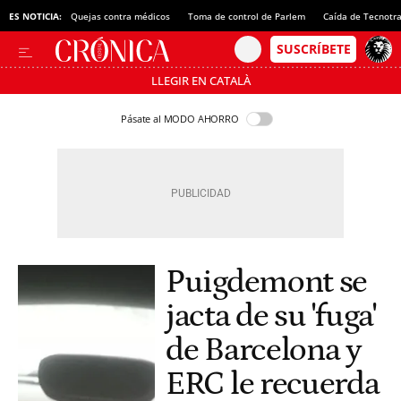
ES NOTICIA:
Quejas contra médicos
Toma de control de Parlem
Caída de Tecnotr
LLEGIR EN CATALÀ
Pásate al MODO AHORRO
Puigdemont se
jacta de su 'fuga'
de Barcelona y
ERC le recuerda