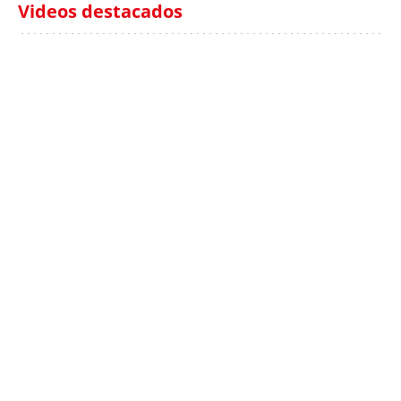
Videos destacados
Italia investiga el
Protecció Civil alerta de
hallazgo de bolsas con
un aumento de los
millones en una playa
ahogamientos
de Sicilia