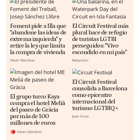
Foment pide a Illa que
El Circuit Festival más
"abandone las ideas de
plural hace de refugio
extrema izquierda" y
de turistas LGTBI
retire la ley que limita
perseguidos: "Vivo
la compra de vivienda
escondido en mi país"
Albert Martínez
Redacción
El Circuit Festival
consolida a Barcelona
como epicentro
El grupo turco Kaya
internacional del
compra el hotel Meliá
turismo LGTBIQ+
del paseo de Gràcia
por más de 100
Joan Arcos
millones de euros
Albert Martínez