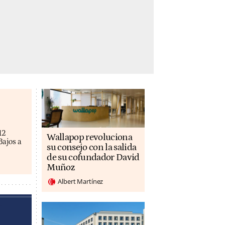
12
Wallapop revoluciona
Bajos a
su consejo con la salida
de su cofundador David
Muñoz
Albert Martínez