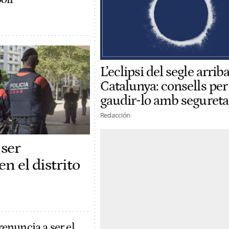
L’eclipsi del segle arriba
Catalunya: consells per
gaudir-lo amb segureta
Redacción
ser
n el distrito
enuncia a ser el