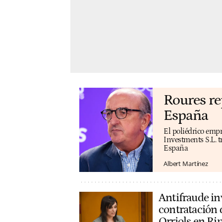
Roures re
España
El poliédrico emp
Investments S.L. t
España
Albert Martínez
Antifraude inv
contratación d
Orriols en Rip