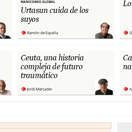
Lo
MANICOMIO GLOBAL
Urtasun cuida de los
suyos
Ramón de España
G
Ceuta, una historia
Ca
compleja de futuro
na
traumático
Jordi Mercader
A