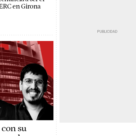
 ERC en Girona
 con su