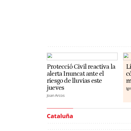
Protecció Civil reactiva la
L
alerta Inuncat ante el
c
riesgo de lluvias este
m
jueves
Ign
Joan Arcos
Cataluña