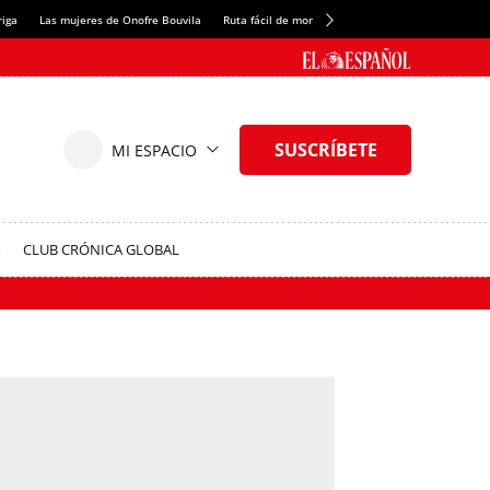
riga
Las mujeres de Onofre Bouvila
Ruta fácil de montaña
Nuevo tresmil de los Pir
CLUB CRÓNICA GLOBAL