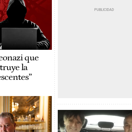
neonazi que
truye la
scentes”