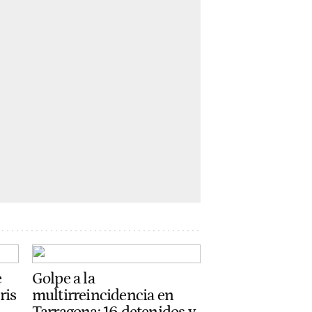
e
Golpe a la
ris
multirreincidencia en
Tarragona: 16 detenidos y