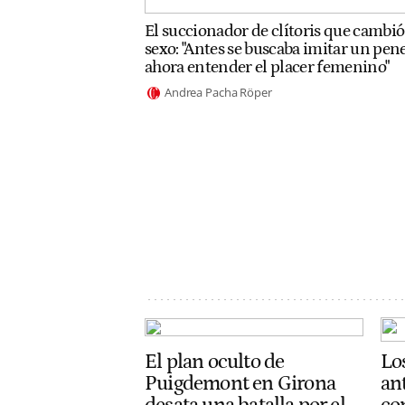
El succionador de clítoris que cambió
sexo: "Antes se buscaba imitar un pene
ahora entender el placer femenino"
Andrea Pacha Röper
El plan oculto de
Lo
Puigdemont en Girona
an
desata una batalla por el
co