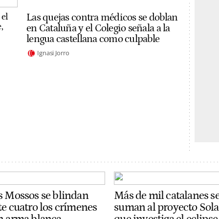
 el
Las quejas contra médicos se doblan
,
en Cataluña y el Colegio señala a la
lengua castellana como culpable
Ignasi Jorro
s Mossos se blindan
Más de mil catalanes s
te cuatro los crímenes
suman al proyecto Sola
n arma blanca
que investiga el eclipse