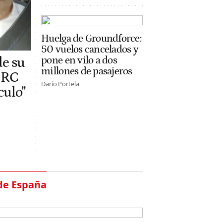
Huelga de Groundforce:
50 vuelos cancelados y
pone en vilo a dos
de su
millones de pasajeros
 ERC
Darío Portela
ículo"
de España