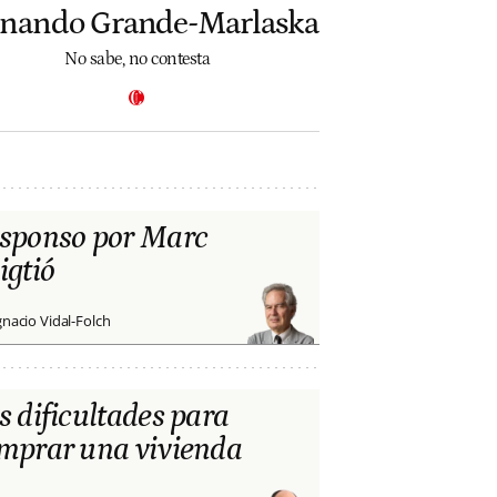
rnando Grande-Marlaska
No sabe, no contesta
sponso por Marc
igtió
gnacio Vidal-Folch
s dificultades para
mprar una vivienda