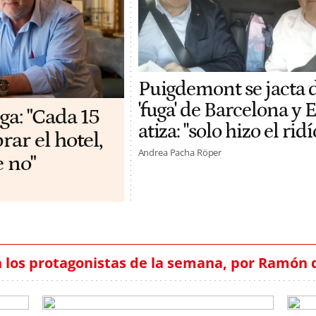
Puigdemont se jacta 
'fuga' de Barcelona y
ga: "Cada 15
atiza: "solo hizo el rid
ar el hotel,
Andrea Pacha Röper
e no"
 los protagonistas de la semana, por Ramón 