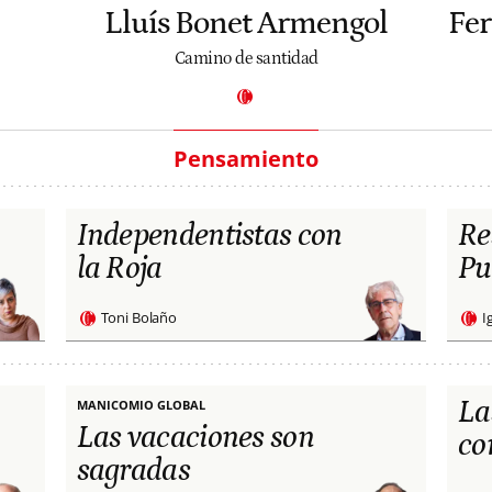
Lluís Bonet Armengol
Fe
Camino de santidad
Pensamiento
Independentistas con
Re
la Roja
Pu
Toni Bolaño
I
La
MANICOMIO GLOBAL
Las vacaciones son
co
sagradas