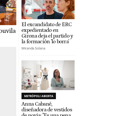
El excandidato de ERC
expedientado en
ouvila
Girona deja el partido y
la formación 'lo borra'
Miranda Solana
METRÓPOLI ABIERTA
Anna Cabané,
diseñadora de vestidos
de novia: "Es una pena