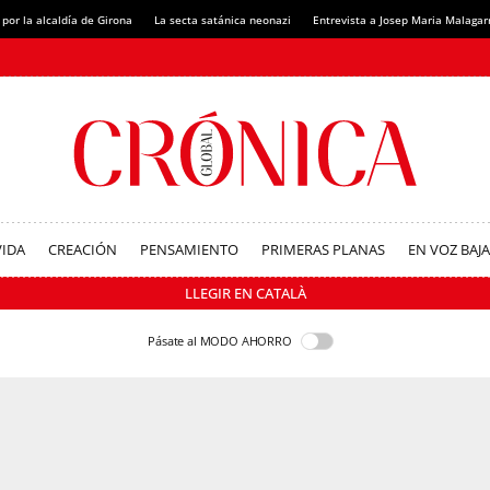
 por la alcaldía de Girona
La secta satánica neonazi
Entrevista a Josep Maria Malagar
VIDA
CREACIÓN
PENSAMIENTO
PRIMERAS PLANAS
EN VOZ BAJA
LLEGIR EN CATALÀ
Pásate al MODO AHORRO