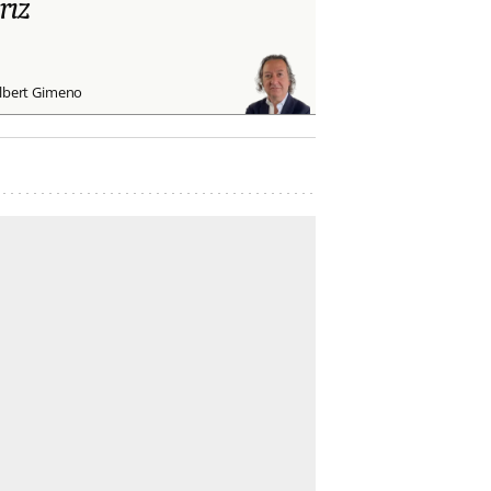
riz
lbert Gimeno