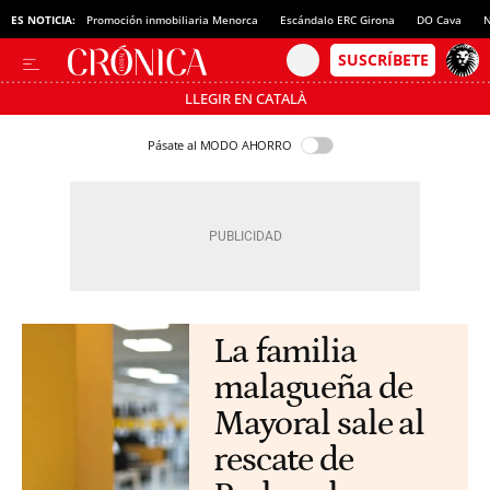
ES NOTICIA:
Promoción inmobiliaria Menorca
Escándalo ERC Girona
DO Cava
N
LLEGIR EN CATALÀ
Pásate al MODO AHORRO
La familia
malagueña de
Mayoral sale al
rescate de