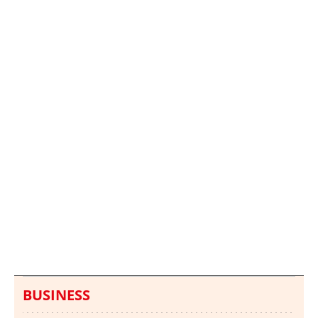
Italia investiga el
Protecció Civil alerta de
hallazgo de bolsas con
un aumento de los
millones en una playa
ahogamientos
de Sicilia
BUSINESS