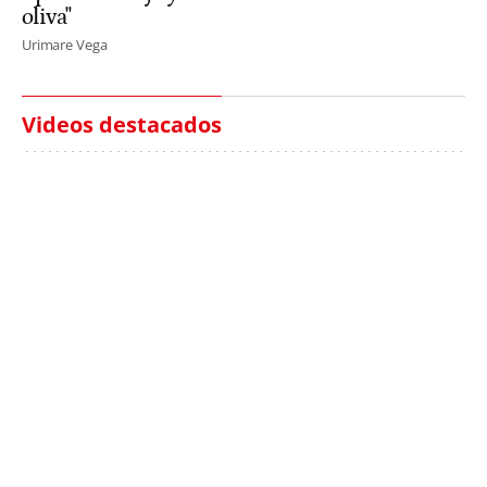
oliva"
Urimare Vega
Videos destacados
Italia investiga el
Protecció Civil alerta de