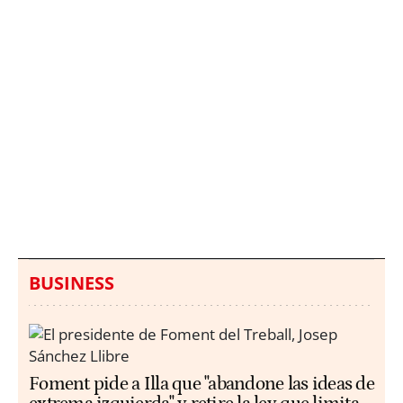
Italia investiga el
Protecció Civil alerta de
hallazgo de bolsas con
un aumento de los
millones en una playa
ahogamientos
de Sicilia
BUSINESS
Foment pide a Illa que "abandone las ideas de