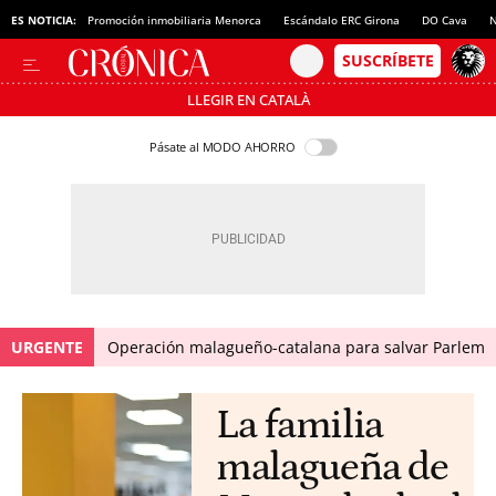
ES NOTICIA:
Promoción inmobiliaria Menorca
Escándalo ERC Girona
DO Cava
N
LLEGIR EN CATALÀ
Pásate al MODO AHORRO
URGENTE
Operación malagueño-catalana para salvar Parlem
La familia
malagueña de