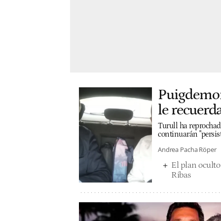
Puigdemont
le recuerda
Turull ha reprochad
continuarán "persist
Andrea Pacha Röper
El plan oculto
Ribas