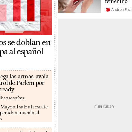
femenino"
Andrea Pac
os se doblan en
pa al español
ega las armas: avala
trol de Parlem por
eready
lbert Martínez
ayoral sale al rescate
operadora nacida al
s'