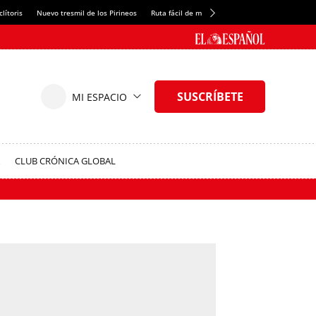
lítoris
Nuevo tresmil de los Pirineos
Ruta fácil de montaña
El arroz más meloso
CLUB CRÓNICA GLOBAL