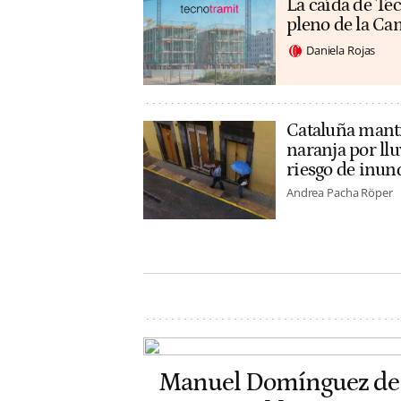
La caída de Tec
pleno de la C
Daniela Rojas
Cataluña manti
naranja por llu
riesgo de inun
Andrea Pacha Röper
Manuel Domínguez de 