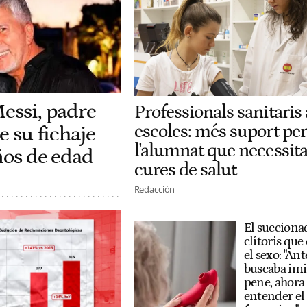
Messi, padre
Professionals sanitaris 
escoles: més suport per
e su fichaje
l'alumnat que necessit
años de edad
cures de salut
Redacción
El succiona
clítoris qu
el sexo: "Ant
buscaba imi
pene, ahora
entender el