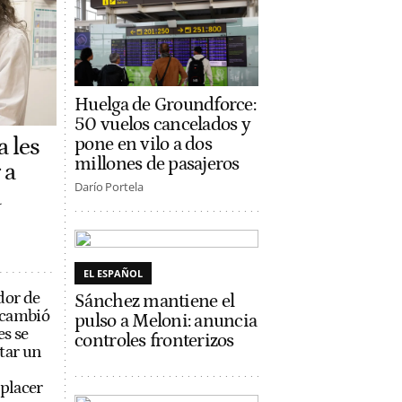
Huelga de Groundforce:
50 vuelos cancelados y
a les
pone en vilo a dos
millones de pasajeros
 a
Darío Portela
a
EL ESPAÑOL
dor de
Sánchez mantiene el
e cambió
pulso a Meloni: anuncia
es se
controles fronterizos
tar un
 placer