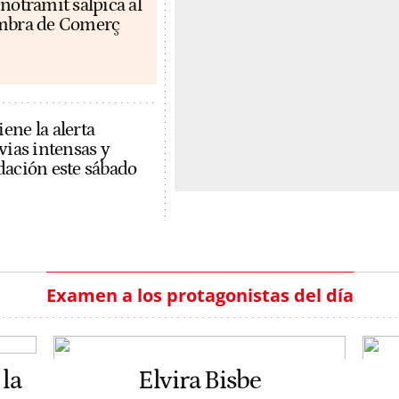
notramit salpica al
ambra de Comerç
ene la alerta
vias intensas y
dación este sábado
Examen a los protagonistas del día
la
Elvira Bisbe