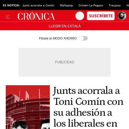
ES NOTICIA:
Junts acorrala a Comín
Wallapop
Crimen La Pegaso
Tracjusa
H
LLEGIR EN CATALÀ
Pásate al MODO AHORRO
Junts acorrala a
Toni Comín con
su adhesión a
los liberales en