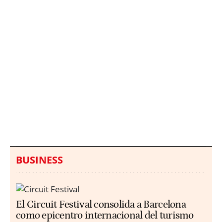
Italia investiga el
Protecció Civil alerta de
hallazgo de bolsas con
un aumento de los
millones en una playa
ahogamientos
de Sicilia
BUSINESS
El Circuit Festival consolida a Barcelona
como epicentro internacional del turismo