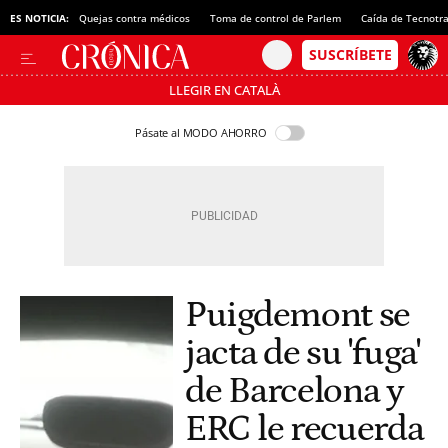
ES NOTICIA:
Quejas contra médicos
Toma de control de Parlem
Caída de Tecnotr
LLEGIR EN CATALÀ
Pásate al MODO AHORRO
Puigdemont se
jacta de su 'fuga'
de Barcelona y
ERC le recuerda