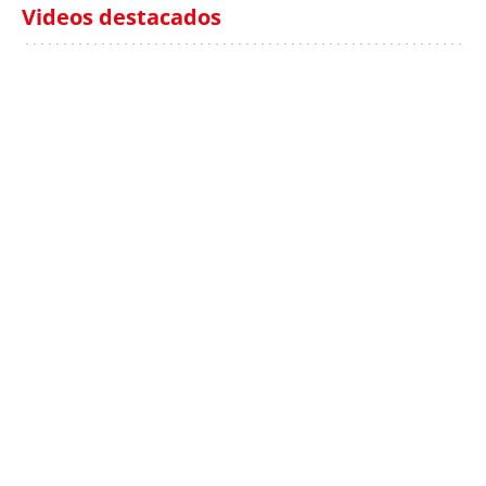
Videos destacados
Italia investiga el
Protecció Civil alerta de
hallazgo de bolsas con
un aumento de los
millones en una playa
ahogamientos
de Sicilia