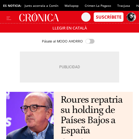
ES NOTICIA:
Junts acorrala a Comín
Wallapop
Crimen La Pegaso
Tracjusa
H
LLEGIR EN CATALÀ
Pásate al MODO AHORRO
Roures repatria
su holding de
Países Bajos a
España